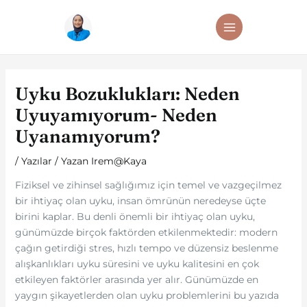
İçeriğe
Post
MAIN
atla
navigation
MENU
Uyku Bozuklukları: Neden
Uyuyamıyorum- Neden
Uyanamıyorum?
/
Yazılar
/ Yazan
Irem@Kaya
Fiziksel ve zihinsel sağlığımız için temel ve vazgeçilmez
bir ihtiyaç olan uyku, insan ömrünün neredeyse üçte
birini kaplar. Bu denli önemli bir ihtiyaç olan uyku,
günümüzde birçok faktörden etkilenmektedir: modern
çağın getirdiği stres, hızlı tempo ve düzensiz beslenme
alışkanlıkları uyku süresini ve uyku kalitesini en çok
etkileyen faktörler arasında yer alır. Günümüzde en
yaygın şikayetlerden olan uyku problemlerini bu yazıda