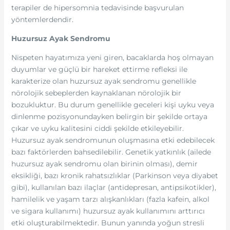
terapiler de hipersomnia tedavisinde başvurulan
yöntemlerdendir.
Huzursuz Ayak Sendromu
Nispeten hayatımıza yeni giren, bacaklarda hoş olmayan
duyumlar ve güçlü bir hareket ettirme refleksi ile
karakterize olan huzursuz ayak sendromu genellikle
nörolojik sebeplerden kaynaklanan nörolojik bir
bozukluktur. Bu durum genellikle geceleri kişi uyku veya
dinlenme pozisyonundayken belirgin bir şekilde ortaya
çıkar ve uyku kalitesini ciddi şekilde etkileyebilir.
Huzursuz ayak sendromunun oluşmasına etki edebilecek
bazı faktörlerden bahsedilebilir. Genetik yatkınlık (ailede
huzursuz ayak sendromu olan birinin olması), demir
eksikliği, bazı kronik rahatsızlıklar (Parkinson veya diyabet
gibi), kullanılan bazı ilaçlar (antidepresan, antipsikotikler),
hamilelik ve yaşam tarzı alışkanlıkları (fazla kafein, alkol
ve sigara kullanımı) huzursuz ayak kullanımını arttırıcı
etki oluşturabilmektedir. Bunun yanında yoğun stresli