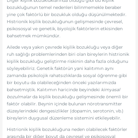
Diğer kişilik bozukluklarında olduğu gibi bu kişilik
bozukluğunun temel nedenleri bilinmemekle beraber
yine çok faktörlü bir bozukluk olduğu düşünülmektedir.
Histrionik kişilik bozukluğunun gelişmesinde çevresel,
psikososyal ve genetik, biyolojik faktörlerin etkisinden
bahsetmek mümkündür.
Ailede veya yakın çevrede kişilik bozukluğu veya diğer
ruh sağlığı problemlerinden biri olan bireylerin histrionik
kişilik bozukluğu geliştirme riskinin daha fazla olduğunu
söyleyebiliriz. Genetik faktörün yani kalıtımın aynı
zamanda psikolojik rahatsızlıklarda sosyal öğrenme gibi
bir boyutu da olabileceğinden önceki yazılarımızda
bahsetmiştik. Kalıtımın haricinde beyindeki
kimyasal
bozulmalar
da kişilik bozukluğu gelişmesinde önemli bir
faktör olabilir. Beynin içinde bulunan nörotransmitter
düzeylerindeki dengesizlikler (dopamin, serotonin, vb.)
bireylerin duygusal düzenleme sistemini etkileyebilir.
Histrionik kişilik bozukluğuna neden olabilecek faktörler
arasında bir diğer boyut da çevresel ve psikososyal