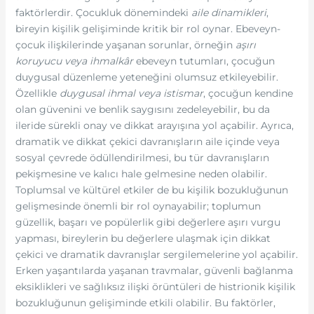
faktörlerdir. Çocukluk dönemindeki
aile dinamikleri
,
bireyin kişilik gelişiminde kritik bir rol oynar. Ebeveyn-
çocuk ilişkilerinde yaşanan sorunlar, örneğin
aşırı
koruyucu veya ihmalkâr
ebeveyn tutumları, çocuğun
duygusal düzenleme yeteneğini olumsuz etkileyebilir.
Özellikle
duygusal ihmal veya istismar
, çocuğun kendine
olan güvenini ve benlik saygısını zedeleyebilir, bu da
ileride sürekli onay ve dikkat arayışına yol açabilir. Ayrıca,
dramatik ve dikkat çekici davranışların aile içinde veya
sosyal çevrede ödüllendirilmesi, bu tür davranışların
pekişmesine ve kalıcı hale gelmesine neden olabilir.
Toplumsal ve kültürel etkiler de bu kişilik bozukluğunun
gelişmesinde önemli bir rol oynayabilir; toplumun
güzellik, başarı ve popülerlik gibi değerlere aşırı vurgu
yapması, bireylerin bu değerlere ulaşmak için dikkat
çekici ve dramatik davranışlar sergilemelerine yol açabilir.
Erken yaşantılarda yaşanan travmalar, güvenli bağlanma
eksiklikleri ve sağlıksız ilişki örüntüleri de histrionik kişilik
bozukluğunun gelişiminde etkili olabilir. Bu faktörler,