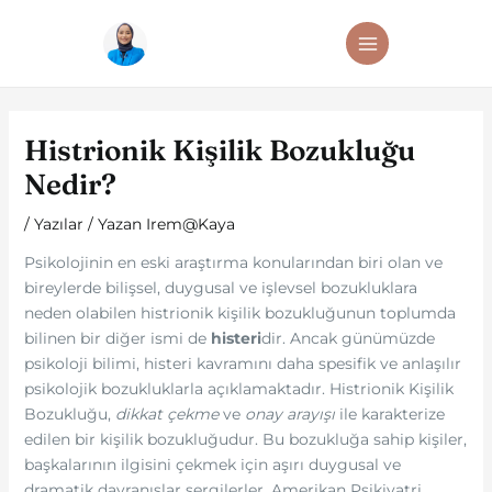
İçeriğe
Post
MAIN
atla
navigation
MENU
Histrionik Kişilik Bozukluğu
Nedir?
/
Yazılar
/ Yazan
Irem@Kaya
Psikolojinin en eski araştırma konularından biri olan ve
bireylerde bilişsel, duygusal ve işlevsel bozukluklara
neden olabilen histrionik kişilik bozukluğunun toplumda
bilinen bir diğer ismi de
histeri
dir. Ancak günümüzde
psikoloji bilimi, histeri kavramını daha spesifik ve anlaşılır
psikolojik bozukluklarla açıklamaktadır. Histrionik Kişilik
Bozukluğu,
dikkat çekme
ve
onay arayışı
ile karakterize
edilen bir kişilik bozukluğudur. Bu bozukluğa sahip kişiler,
başkalarının ilgisini çekmek için aşırı duygusal ve
dramatik davranışlar sergilerler. Amerikan Psikiyatri