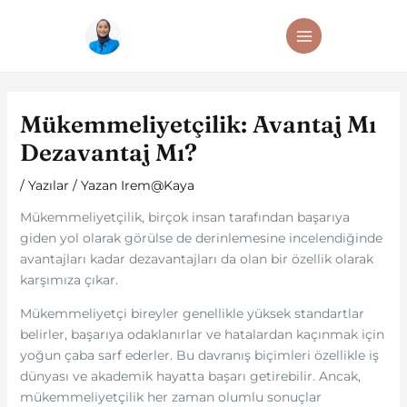
İçeriğe
Post
MAIN
atla
navigation
MENU
Mükemmeliyetçilik: Avantaj Mı
Dezavantaj Mı?
/
Yazılar
/ Yazan
Irem@Kaya
Mükemmeliyetçilik, birçok insan tarafından başarıya
giden yol olarak görülse de derinlemesine incelendiğinde
avantajları kadar dezavantajları da olan bir özellik olarak
karşımıza çıkar.
Mükemmeliyetçi bireyler genellikle yüksek standartlar
belirler, başarıya odaklanırlar ve hatalardan kaçınmak için
yoğun çaba sarf ederler. Bu davranış biçimleri özellikle iş
dünyası ve akademik hayatta başarı getirebilir. Ancak,
mükemmeliyetçilik her zaman olumlu sonuçlar