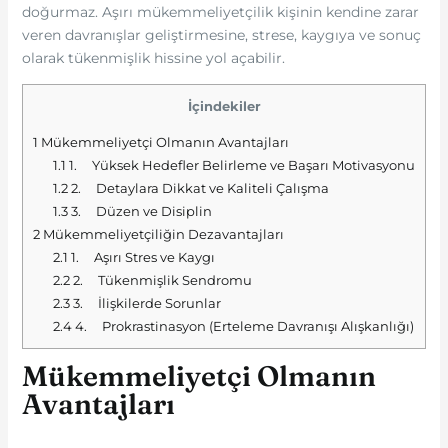
doğurmaz. Aşırı mükemmeliyetçilik kişinin kendine zarar
veren davranışlar geliştirmesine, strese, kaygıya ve sonuç
olarak tükenmişlik hissine yol açabilir.
İçindekiler
1
Mükemmeliyetçi Olmanın Avantajları
1.1
1. Yüksek Hedefler Belirleme ve Başarı Motivasyonu
1.2
2. Detaylara Dikkat ve Kaliteli Çalışma
1.3
3. Düzen ve Disiplin
2
Mükemmeliyetçiliğin Dezavantajları
2.1
1. Aşırı Stres ve Kaygı
2.2
2. Tükenmişlik Sendromu
2.3
3. İlişkilerde Sorunlar
2.4
4. Prokrastinasyon (Erteleme Davranışı Alışkanlığı)
Mükemmeliyetçi Olmanın
Avantajları