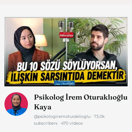
Psikolog İrem Oturaklıoğlu
Kaya
@psikologiremoturaklioglu · 73.0k
subscribers · 470 videos