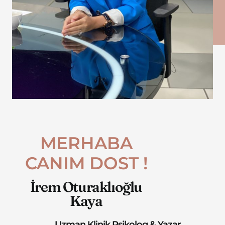
MERHABA
CANIM DOST !
İrem Oturaklıoğlu
Kaya
Uzman Klinik Psikolog & Yazar