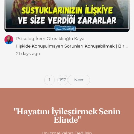
Psikolog İrem Oturaklıoğlu Kaya
İlişkide Konuşulmayan Sorunları Konuşabilmek | Bir ...
21 days ago
1
...
157
Next
"Hayatını İyileştirmek Senin
Elinde"
Unutma! Yalnız Değilsin.