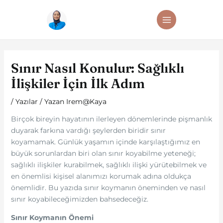
İçeriğe
Post
MAIN
atla
navigation
MENU
Sınır Nasıl Konulur: Sağlıklı
İlişkiler İçin İlk Adım
/
Yazılar
/ Yazan
Irem@Kaya
Birçok bireyin hayatının ilerleyen dönemlerinde pişmanlık
duyarak farkına vardığı şeylerden biridir sınır
koyamamak. Günlük yaşamın içinde karşılaştığımız en
büyük sorunlardan biri olan sınır koyabilme yeteneği;
sağlıklı ilişkiler kurabilmek, sağlıklı ilişki yürütebilmek ve
en önemlisi kişisel alanımızı korumak adına oldukça
önemlidir. Bu yazıda sınır koymanın öneminden ve nasıl
sınır koyabileceğimizden bahsedeceğiz.
Sınır Koymanın Önemi