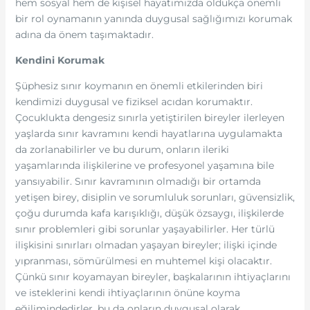
hem sosyal hem de kişisel hayatımızda oldukça önemli
bir rol oynamanın yanında duygusal sağlığımızı korumak
adına da önem taşımaktadır.
Kendini Korumak
Şüphesiz sınır koymanın en önemli etkilerinden biri
kendimizi duygusal ve fiziksel acıdan korumaktır.
Çocuklukta dengesiz sınırla yetiştirilen bireyler ilerleyen
yaşlarda sınır kavramını kendi hayatlarına uygulamakta
da zorlanabilirler ve bu durum, onların ileriki
yaşamlarında ilişkilerine ve profesyonel yaşamına bile
yansıyabilir. Sınır kavramının olmadığı bir ortamda
yetişen birey, disiplin ve sorumluluk sorunları, güvensizlik,
çoğu durumda kafa karışıklığı, düşük özsaygı, ilişkilerde
sınır problemleri gibi sorunlar yaşayabilirler. Her türlü
ilişkisini sınırları olmadan yaşayan bireyler; ilişki içinde
yıpranması, sömürülmesi en muhtemel kişi olacaktır.
Çünkü sınır koyamayan bireyler, başkalarının ihtiyaçlarını
ve isteklerini kendi ihtiyaçlarının önüne koyma
eğilimindedirler, bu da onların duygusal olarak