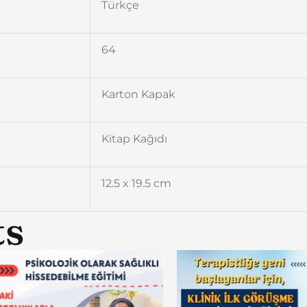
Türkçe
64
Karton Kapak
Kitap Kağıdı
12.5 x 19.5 cm
ts