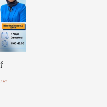
ME
İ
CART