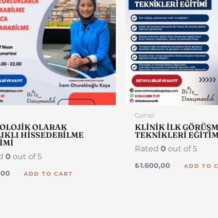
Genel
KOLOJİK OLARAK
KLİNİK İLK GÖRÜŞ
IKLI HİSSEDEBİLME
TEKNİKLERİ EĞİTİM
İMİ
Rated
0
out of 5
ed
0
out of 5
₺
1.600,00
ADD TO 
,00
ADD TO CART