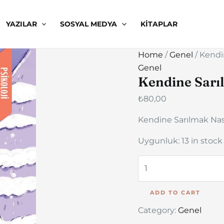
Kendine
Sarılmak
YAZILAR
SOSYAL MEDYA
KITAPLAR
Nasıldı?
quantity
Home
/
Genel
/ Kendi
Genel
Kendine Sarı
₺
80,00
Kendine Sarılmak Nas
Uygunluk:
13 in stock
ADD TO CART
Category:
Genel