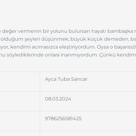
 değer vermenin bir yolunu bulursan hayatı bambaşka r
i olduğum şeyleri düşünmek; büyük küçük demeden, baş
ıyor, kendimi acımasızca eleştiriyordum. Oysa o başarısız
ğumu söylediklerinde onlara inanmıyordum. Çünkü kendi
Ayca Tuba Sancar
08.03.2024
9786256581425