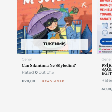
TÜKENMIŞ
Genel
Genel
Can Sıkıntıma Ne Söyledim?
PSİ
SAĞL
Rated
0
out of 5
EĞİT
Rat
₺
70,00
READ MORE
₺
890