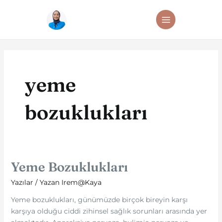
İçeriğe
MAIN
atla
MENU
yeme
bozuklukları
Yeme Bozuklukları
Yeme
Bozuklukları
Yazılar
/ Yazan
Irem@Kaya
Yeme bozuklukları, günümüzde birçok bireyin karşı
karşıya olduğu ciddi zihinsel sağlık sorunları arasında yer