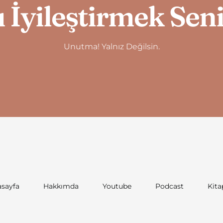
 İyileştirmek Sen
Unutma! Yalnız Değilsin.
sayfa
Hakkımda
Youtube
Podcast
Kita