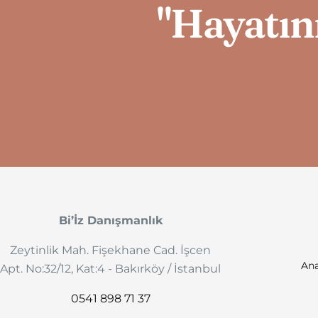
"Hayatını
Bi’İz Danışmanlık
Zeytinlik Mah. Fişekhane Cad. İşcen
Ana
Apt. No:32/12, Kat:4 - Bakırköy / İstanbul
0541 898 71 37