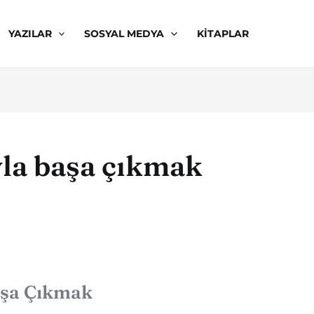
YAZILAR
SOSYAL MEDYA
KITAPLAR
yla başa çıkmak
aşa Çıkmak