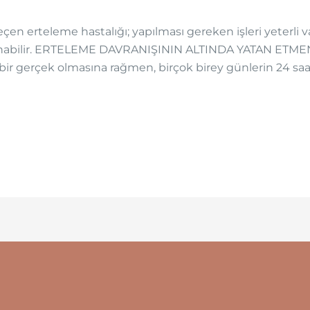
eçen erteleme hastalığı; yapılması gereken işleri yeterli
mlanabilir. ERTELEME DAVRANIŞININ ALTINDA YATAN E
ir gerçek olmasına rağmen, birçok birey günlerin 24 saa