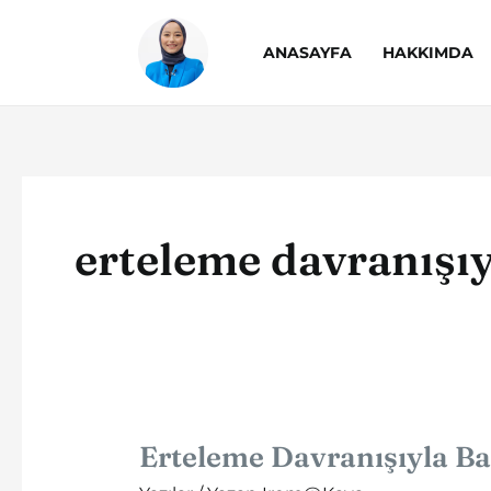
İçeriğe
atla
ANASAYFA
HAKKIMDA
erteleme davranışı
Erteleme Davranışıyla B
Erteleme
Davranışıyla