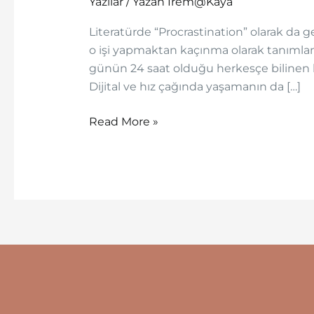
Yazılar
/ Yazan
Irem@Kaya
Başa
Çıkmak
Literatürde “Procrastination” olarak da g
o işi yapmaktan kaçınma olarak tanı
günün 24 saat olduğu herkesçe bilinen b
Dijital ve hız çağında yaşamanın da […]
Read More »