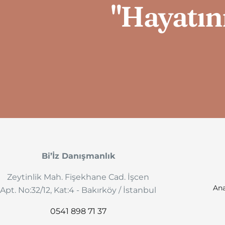
"Hayatını
Bi’İz Danışmanlık
Zeytinlik Mah. Fişekhane Cad. İşcen
Ana
Apt. No:32/12, Kat:4 - Bakırköy / İstanbul
0541 898 71 37