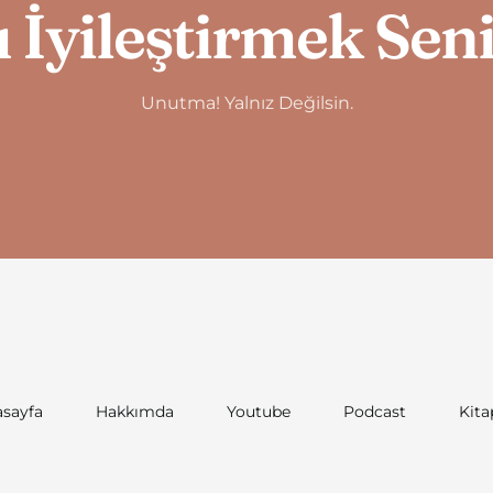
 İyileştirmek Sen
Unutma! Yalnız Değilsin.
sayfa
Hakkımda
Youtube
Podcast
Kita