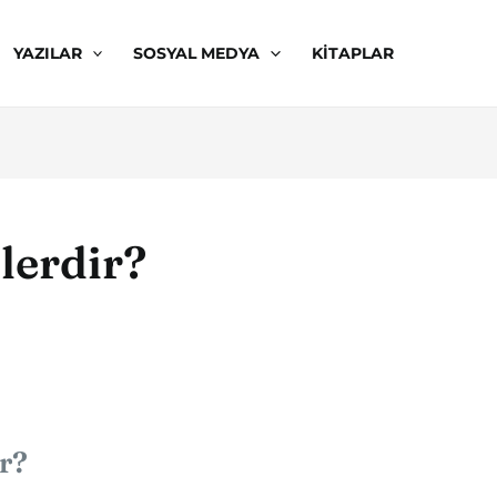
YAZILAR
SOSYAL MEDYA
KITAPLAR
lerdir?
r?