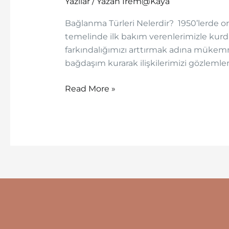
Yazılar
/ Yazan
Irem@Kaya
Nelerdir?
Bağlanma Türleri Nelerdir? 1950’lerde ort
temelinde ilk bakım verenlerimizle kurduğ
farkındalığımızı arttırmak adına mükemme
bağdaşım kurarak ilişkilerimizi gözlemle
Read More »